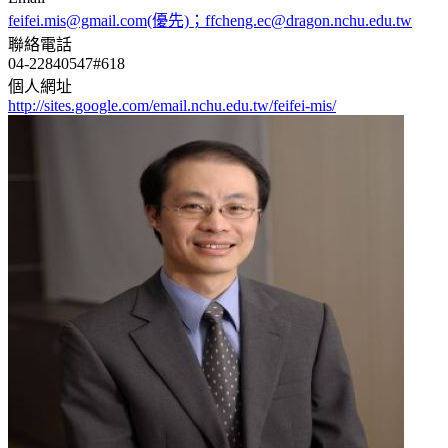
feifei.mis@gmail.com(優先)；ffcheng.ec@dragon.nchu.edu.tw
聯絡電話
04-22840547#618
個人網址
http://sites.google.com/email.nchu.edu.tw/feifei-mis/