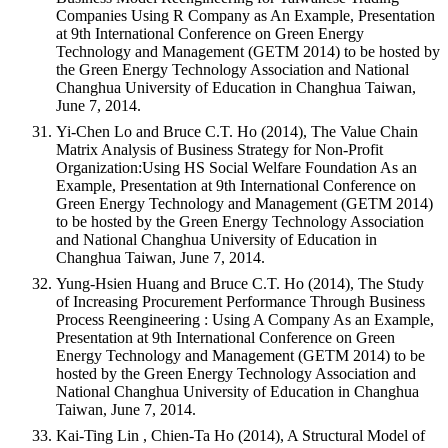
Companies Using R Company as An Example, Presentation
at 9th International Conference on Green Energy
Technology and Management (GETM 2014) to be hosted by
the Green Energy Technology Association and National
Changhua University of Education in Changhua Taiwan,
June 7, 2014.
Yi-Chen Lo and Bruce C.T. Ho (2014), The Value Chain
Matrix Analysis of Business Strategy for Non-Profit
Organization:Using HS Social Welfare Foundation As an
Example, Presentation at 9th International Conference on
Green Energy Technology and Management (GETM 2014)
to be hosted by the Green Energy Technology Association
and National Changhua University of Education in
Changhua Taiwan, June 7, 2014.
Yung-Hsien Huang and Bruce C.T. Ho (2014), The Study
of Increasing Procurement Performance Through Business
Process Reengineering : Using A Company As an Example,
Presentation at 9th International Conference on Green
Energy Technology and Management (GETM 2014) to be
hosted by the Green Energy Technology Association and
National Changhua University of Education in Changhua
Taiwan, June 7, 2014.
Kai-Ting Lin , Chien-Ta Ho (2014), A Structural Model of