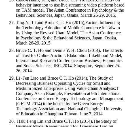
behavior intention to use live streaming video platform based
on TAM model, The Asian Conference in Psychology & the
Behavioral Sciences, Japan, Osaka, March 26-29, 2015.
Ting-Yu Li and Bruce C.T. Ho (2015),Factors Influencing
the Technology Adoption of Mobile Commerce in Taiwan
by Using the Revised Utaut Model, The Asian Conference
in Psychology & the Behavioral Sciences, Japan, Osaka,
March 26-29, 2015.
Bruce C. T. Ho and Dennis Y. H. Chou (2014), The Effects
of Trust for Online Auction: Elaboration Likelihood Model,
International Research Conference on Business, Economics
and Social Sciences, IRC-2014. Singapore, September 25-
26, 2014.
Li -Fen Liao and Bruce C.T. Ho (2014), The Study of
Decreasing Business Operating Cycles for Small and
Medium-Sized Enterprises Using Value Chain Analysis:T
Company As an Example, Presentation at 9th International
Conference on Green Energy Technology and Management
(GETM 2014) to be hosted by the Green Energy
Technology Association and National Changhua University
of Education in Changhua Taiwan, June 7, 2014.
Hsiu-Feng Lin and Bruce C.T. Ho (2014),The Study of
Business Model Reengineering for Taiwanese Trading