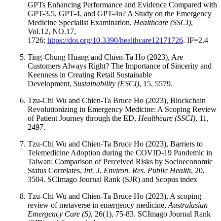
GPTs Enhancing Performance and Evidence Compared with
GPT-3.5, GPT-4, and GPT-4o? A Study on the Emergency
Medicine Specialist Examination,
Healthcare (SSCI)
,
Vol.12, NO.17,
1726;
https://doi.org/10.3390/healthcare12171726
. IF=2.4
Ting-Chung Huang and Chien-Ta Ho (2023), Are
Customers Always Right? The Importance of Sincerity and
Keenness in Creating Retail Sustainable
Development,
Sustainability (ESCI)
, 15, 5579.
Tzu-Chi Wu and Chien-Ta Bruce Ho (2023), Blockchain
Revolutionizing in Emergency Medicine: A Scoping Review
of Patient Journey through the ED,
Healthcare (SSCI)
, 11,
2497.
Tzu-Chi Wu and Chien-Ta Bruce Ho (2023), Barriers to
Telemedicine Adoption during the COVID-19 Pandemic in
Taiwan: Comparison of Perceived Risks by Socioeconomic
Status Correlates,
Int. J. Environ. Res. Public Health
, 20,
3504. SCImago Journal Rank (SJR) and Scopus index
Tzu-Chi Wu and Chien-Ta Bruce Ho (2023), A scoping
review of metaverse in emergency medicine,
Australasian
Emergency Care (S)
, 26(1), 75-83. SCImago Journal Rank