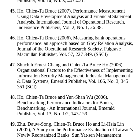
Publisher, Vol. 14, No. 3, 407-421.
Ho, Chien-Ta Bruce (2007), Performance Measurement
Using Data Envelopment Analysis and Financial Statement
Analysis, International Journal of Operational Research,
Indersience Publishers, Vol. 2, No. 1, 26-38.
Ho, Chien-Ta Bruce (2006), Measuring bank operations
performance: an approach based on Grey Relation Analysis,
Journal of the Operational Research Society, Palgrave
Macmillan Publisher, Vol. 57, 227-349. (SSCI)
Shuchih Ernest Chang and Chien-Ta Bruce Ho (2006),
Organizational Factors to the Effectiveness of Implementing
Information Security Management, Industrial Management
& Data Systems, Emerald Publisher, Vol. 106, No. 3, 345-
351 (SCI)
Ho, Chien-Ta Bruce and Yun-Shan Wu (2006),
Benchmarking Performance Indicators for Banks,
Benchmarking - An International Journal, Emerald
Publisher, Vol. 13, No. 1/2, 147-159.
Zhu, Dauw-Song, Chien-Ta Bruce Ho and Li-Hsia Lin
(2005), A Study on the Performance Evaluation of Taiwan’s
Newly Reorganized Banks, Sun Yat-sen Management