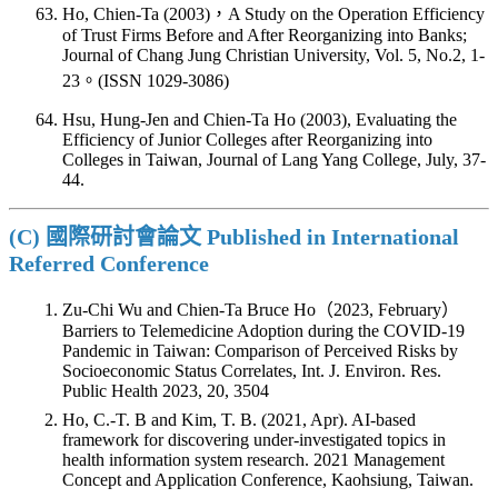
Ho, Chien-Ta (2003)，A Study on the Operation Efficiency
of Trust Firms Before and After Reorganizing into Banks;
Journal of Chang Jung Christian University, Vol. 5, No.2, 1-
23。(ISSN 1029-3086)
Hsu, Hung-Jen and Chien-Ta Ho (2003), Evaluating the
Efficiency of Junior Colleges after Reorganizing into
Colleges in Taiwan, Journal of Lang Yang College, July, 37-
44.
(C) 國際研討會論文 Published in International
Referred Conference
Zu-Chi Wu and Chien-Ta Bruce Ho（2023, February）
Barriers to Telemedicine Adoption during the COVID-19
Pandemic in Taiwan: Comparison of Perceived Risks by
Socioeconomic Status Correlates, Int. J. Environ. Res.
Public Health 2023, 20, 3504
Ho, C.-T. B and Kim, T. B. (2021, Apr). AI-based
framework for discovering under-investigated topics in
health information system research. 2021 Management
Concept and Application Conference, Kaohsiung, Taiwan.