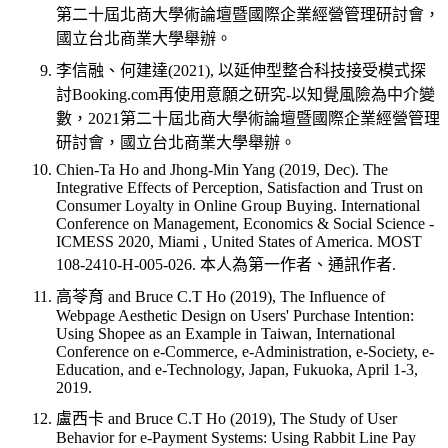
第二十屆北商大學術論壇暨國際企業經營管理研討會，
國立台北商業大學舉辦。
李信融、何建達(2021), 以延伸型整合科技接受模式探
討Booking.com再使用意願之研究-以知覺風險為中介變
數，2021第二十屆北商大學術論壇暨國際企業經營管理
研討會，國立台北商業大學舉辦。
Chien-Ta Ho and Jhong-Min Yang (2019, Dec). The
Integrative Effects of Perception, Satisfaction and Trust on
Consumer Loyalty in Online Group Buying. International
Conference on Management, Economics & Social Science -
ICMESS 2020, Miami , United States of America. MOST
108-2410-H-005-026. 本人為第一作者、通訊作者.
高苓育 and Bruce C.T Ho (2019), The Influence of
Webpage Aesthetic Design on Users' Purchase Intention:
Using Shopee as an Example in Taiwan, International
Conference on e-Commerce, e-Administration, e-Society, e-
Education, and e-Technology, Japan, Fukuoka, April 1-3,
2019.
盧西卡 and Bruce C.T Ho (2019), The Study of User
Behavior for e-Payment Systems: Using Rabbit Line Pay