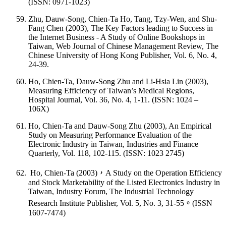
(ISSN: 0971-1023)
Zhu, Dauw-Song, Chien-Ta Ho, Tang, Tzy-Wen, and Shu-
Fang Chen (2003), The Key Factors leading to Success in
the Internet Business - A Study of Online Bookshops in
Taiwan, Web Journal of Chinese Management Review, The
Chinese University of Hong Kong Publisher, Vol. 6, No. 4,
24-39.
Ho, Chien-Ta, Dauw-Song Zhu and Li-Hsia Lin (2003),
Measuring Efficiency of Taiwan’s Medical Regions,
Hospital Journal, Vol. 36, No. 4, 1-11. (ISSN: 1024 –
106X)
Ho, Chien-Ta and Dauw-Song Zhu (2003), An Empirical
Study on Measuring Performance Evaluation of the
Electronic Industry in Taiwan, Industries and Finance
Quarterly, Vol. 118, 102-115. (ISSN: 1023 2745)
Ho, Chien-Ta (2003)，A Study on the Operation Efficiency
and Stock Marketability of the Listed Electronics Industry in
Taiwan, Industry Forum, The Industrial Technology
Research Institute Publisher, Vol. 5, No. 3, 31-55。(ISSN
1607-7474)