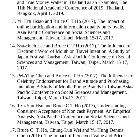
and True Money Wallet in Thailand as an Examples, The
11th National Academic Conference of 2019, Thailand,
Bangkok, April 1, 2019.
Yu-Erh Hsiao and Bruce C.T Ho (2017), The impact of
online participation and information quality on e-loyalty,
Asia-Pacific Conference on Social Sciences and
Management, Taiwan, Taipei, March 15-17, 2017.
Ssu-chieh Lee and Bruce C.T Ho (2017), The Influence of
Electronic Word-of-Mouth on Travel Intention: A Study of
Japan Festival Tourism, Asia-Pacific Conference on Social
Sciences and Management, Taiwan, Taipei, March 15-17,
2017.
Pei-Ying Chen and Bruce C.T Ho (2017), The Influences of
Celebrity Endorsement for Brand Attitude and Purchasing
Intention: A Study of Mobile Phone Brands in Taiwan Asia-
Pacific Conference on Social Sciences and Management,
Taiwan, Taipei, March 15-17, 2017.
Tzu-Yun Hsu and Bruce C.T Ho (2017), Understanding
Consumer Acceptance of Non cash Payment: An Empirical
Analysis, Asia-Pacific Conference on Social Sciences and
Management, Taiwan, Taipei, March 15-17, 2017.
Bruce C. T. Ho, Chung-Lun Wei and Yu-Hung Dennis
Chou (2016), The Impact of Perceived Value and Price