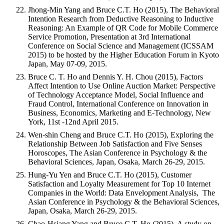
Jhong-Min Yang and Bruce C.T. Ho (2015), The Behavioral
Intention Research from Deductive Reasoning to Inductive
Reasoning: An Example of QR Code for Mobile Commerce
Service Promotion, Presentation at 3rd International
Conference on Social Science and Management (ICSSAM
2015) to be hosted by the Higher Education Forum in Kyoto
Japan, May 07-09, 2015.
Bruce C. T. Ho and Dennis Y. H. Chou (2015), Factors
Affect Intention to Use Online Auction Market: Perspective
of Technology Acceptance Model, Social Influence and
Fraud Control, International Conference on Innovation in
Business, Economics, Marketing and E-Technology, New
York, 11st -12nd April 2015.
Wen-shin Cheng and Bruce C.T. Ho (2015), Exploring the
Relationship Between Job Satisfaction and Five Senses
Horoscopes, The Asian Conference in Psychology & the
Behavioral Sciences, Japan, Osaka, March 26-29, 2015.
Hung-Yu Yen and Bruce C.T. Ho (2015), Customer
Satisfaction and Loyalty Measurement for Top 10 Internet
Companies in the World: Data Envelopment Analysis, The
Asian Conference in Psychology & the Behavioral Sciences,
Japan, Osaka, March 26-29, 2015.
Chao-Hsiang Yang and Bruce C.T. Ho (2015), A study on