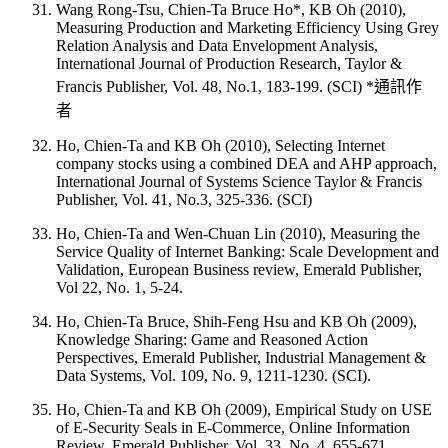
Wang Rong-Tsu, Chien-Ta Bruce Ho*, KB Oh (2010),
Measuring Production and Marketing Efficiency Using Grey
Relation Analysis and Data Envelopment Analysis,
International Journal of Production Research, Taylor &
Francis Publisher, Vol. 48, No.1, 183-199. (SCI) *通訊作
者
Ho, Chien-Ta and KB Oh (2010), Selecting Internet
company stocks using a combined DEA and AHP approach,
International Journal of Systems Science Taylor & Francis
Publisher, Vol. 41, No.3, 325-336. (SCI)
Ho, Chien-Ta and Wen-Chuan Lin (2010), Measuring the
Service Quality of Internet Banking: Scale Development and
Validation, European Business review, Emerald Publisher,
Vol 22, No. 1, 5-24.
Ho, Chien-Ta Bruce, Shih-Feng Hsu and KB Oh (2009),
Knowledge Sharing: Game and Reasoned Action
Perspectives, Emerald Publisher, Industrial Management &
Data Systems, Vol. 109, No. 9, 1211-1230. (SCI).
Ho, Chien-Ta and KB Oh (2009), Empirical Study on USE
of E-Security Seals in E-Commerce, Online Information
Review, Emerald Publisher, Vol. 33, No. 4, 655-671.