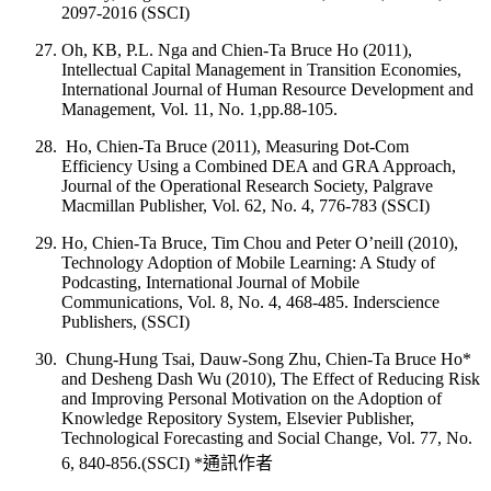
2097-2016 (SSCI)
Oh, KB, P.L. Nga and Chien-Ta Bruce Ho (2011),
Intellectual Capital Management in Transition Economies,
International Journal of Human Resource Development and
Management, Vol. 11, No. 1,pp.88-105.
Ho, Chien-Ta Bruce (2011), Measuring Dot-Com
Efficiency Using a Combined DEA and GRA Approach,
Journal of the Operational Research Society, Palgrave
Macmillan Publisher, Vol. 62, No. 4, 776-783 (SSCI)
Ho, Chien-Ta Bruce, Tim Chou and Peter O’neill (2010),
Technology Adoption of Mobile Learning: A Study of
Podcasting, International Journal of Mobile
Communications, Vol. 8, No. 4, 468-485. Inderscience
Publishers, (SSCI)
Chung-Hung Tsai, Dauw-Song Zhu, Chien-Ta Bruce Ho*
and Desheng Dash Wu (2010), The Effect of Reducing Risk
and Improving Personal Motivation on the Adoption of
Knowledge Repository System, Elsevier Publisher,
Technological Forecasting and Social Change, Vol. 77, No.
6, 840-856.(SSCI) *通訊作者