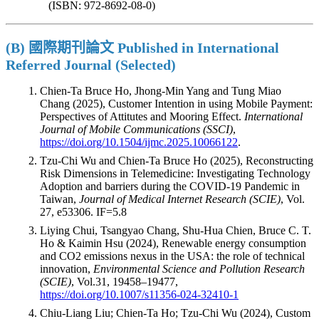
(ISBN: 972-8692-08-0)
(B) 國際期刊論文 Published in International
Referred Journal (Selected)
Chien-Ta Bruce Ho, Jhong-Min Yang and Tung Miao
Chang (2025), Customer Intention in using Mobile Payment:
Perspectives of Attitutes and Mooring Effect.
International
Journal of Mobile Communications (SSCI)
,
https://doi.org/10.1504/ijmc.2025.10066122
.
Tzu-Chi Wu and Chien-Ta Bruce Ho (2025), Reconstructing
Risk Dimensions in Telemedicine: Investigating Technology
Adoption and barriers during the COVID-19 Pandemic in
Taiwan,
Journal of Medical Internet Research (SCIE)
, Vol.
27, e53306. IF=5.8
Liying Chui, Tsangyao Chang, Shu-Hua Chien, Bruce C. T.
Ho & Kaimin Hsu (2024), Renewable energy consumption
and CO2 emissions nexus in the USA: the role of technical
innovation,
Environmental Science and Pollution Research
(SCIE)
, Vol.31, 19458–19477,
https://doi.org/10.1007/s11356-024-32410-1
Chiu-Liang Liu; Chien-Ta Ho; Tzu-Chi Wu (2024), Custom