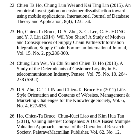
Chien-Ta Ho, Chung-Lun Wei and Kai-Ting Lin (2015). An
empirical investigation on customer dissatisfaction toward
using mobile applications. International Journal of Database
Theory and Application, 8(4), 123-134.
Ho, Chien-Ta Bruce, D. S. Zhu, Z. C. Lee, C. H. HONG
and Y. J. Lin (2014), Will You Share? A Study of Motives
and Consequences of Supply Chain Partners'Information
Integration, Supply Chain Forum: an International Journal,
Vol. 15, No. 2, pp.286-300.
Chung-Lun Wei, Yu-Chi Su and Chien-Ta Ho (2013), A
Study of the Determinants of Customer Loyalty in E-
telecommunication Industry, Pensee, Vol. 75, No. 10, 264-
278 (SSCI)
D.S. Zhu, C. T. LIN and Chien-Ta Bruce Ho (2011) Life-
Style Orientation and Contents of Websites, Management &
Marketing Challenges for the Knowledge Society, Vol. 6,
No. 4, 627-636.
Ho, Chien-Ta Bruce, Chun-Kuei Liao and Kim Hua Tan
(2011), Valuing Internet Companies: A DEA Based Multiple
Valuation Approach, Journal of the Operational Research
Society, PalgraveMacmillan Publisher, Vol. 62, No. 12,