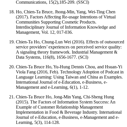
Communications, 15(2),185-209. (SSCI)
Ho, Chien-Ta Bruce, Jhong-Min, Yang, Wei-Ting Chen
(2017). Factors Affecting Re-usage Intentions of Virtual
Communities Supporting Cosmetic Products.
Interdisciplinary Journal of Information Knowledge and
Management, Vol. 12, 017-036.
Chien-Ta Ho, Chung-Lun Wei (2016). Effects of outsourced
service providers’ experiences on perceived service quality:
A signaling theory framework. Industrial Management &
Data Systems, 116(8), 1656-1677. (SCI)
Chien-Ta Bruce Ho, Yu-Hung Dennis Chou, and Hsuan-Yi
Viola Fang (2016, Feb). Technology Adoption of Podcast in
Language Learning: Using Taiwan and China as Examples.
International Journal of e-Education, e-Business, e-
Management and e-Learning, 6(1), 1-12.
Chien-Ta Bruce Ho, Jong-Min Yang, Chi-Sheng Hung
(2015). The Factors of Information System Success: An
Example of Customer Relationship Management
Implementation in Food & Beverage Industry. International
Journal of e-Education, e-Business, e-Management and e-
Learning, 5(3), 114-128.