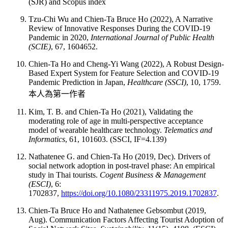
(SJR) and Scopus index
Tzu-Chi Wu and Chien-Ta Bruce Ho (2022), A Narrative
Review of Innovative Responses During the COVID-19
Pandemic in 2020,
International Journal of Public Health
(SCIE)
, 67, 1604652.
Chien-Ta Ho and Cheng-Yi Wang (2022), A Robust Design-
Based Expert System for Feature Selection and COVID-19
Pandemic Prediction in Japan,
Healthcare (SSCI)
, 10, 1759.
本人為第一作者
Kim, T. B. and Chien-Ta Ho (2021), Validating the
moderating role of age in multi-perspective acceptance
model of wearable healthcare technology.
Telematics and
Informatics
, 61, 101603. (SSCI, IF=4.139)
Nathatenee G. and Chien-Ta Ho (2019, Dec). Drivers of
social network adoption in post-travel phase: An empirical
study in Thai tourists.
Cogent Business & Management
(ESCI)
, 6:
1702837,
https://doi.org/10.1080/23311975.2019.1702837
.
Chien-Ta Bruce Ho and Nathatenee Gebsombut (2019,
Aug). Communication Factors Affecting Tourist Adoption of