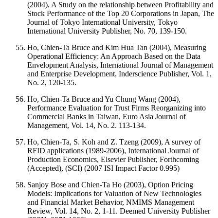
(2004), A Study on the relationship between Profitability and
Stock Performance of the Top 20 Corporations in Japan, The
Journal of Tokyo International University, Tokyo
International University Publisher, No. 70, 139-150.
Ho, Chien-Ta Bruce and Kim Hua Tan (2004), Measuring
Operational Efficiency: An Approach Based on the Data
Envelopment Analysis, International Journal of Management
and Enterprise Development, Inderscience Publisher, Vol. 1,
No. 2, 120-135.
Ho, Chien-Ta Bruce and Yu Chung Wang (2004),
Performance Evaluation for Trust Firms Reorganizing into
Commercial Banks in Taiwan, Euro Asia Journal of
Management, Vol. 14, No. 2. 113-134.
Ho, Chien-Ta, S. Koh and Z. Tzeng (2009), A survey of
RFID applications (1989-2006), International Journal of
Production Economics, Elsevier Publisher, Forthcoming
(Accepted), (SCI) (2007 ISI Impact Factor 0.995)
Sanjoy Bose and Chien-Ta Ho (2003), Option Pricing
Models: Implications for Valuation of New Technologies
and Financial Market Behavior, NMIMS Management
Review, Vol. 14, No. 2, 1-11. Deemed University Publisher