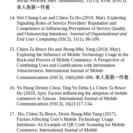
Social Network Sites.
Sustainability
, 11(15), 4198. (ESCI).
本人為第一作者
Wei Chung-Lun and Chien-Ta Ho (2019, Mar). Exploring
Signaling Roles of Service Providers’ Reputation and
Competence in Influencing Perceptions of Service Quality
and Outsourcing Intentions.
Journal of Organizational and
End User Computing (SSCI)
, 31(1), 86-109.
Chien-Ta Bruce Ho and Jhong-Min, Yang (2018, May).
Exploring the Influence of Mobile Technology Usage in the
Back-end Process of Mobile Commerce: A Perspective of
Combining Uses and Gratifications with Information
Attractiveness. International Journal of Mobile
Communications (SSCI), 16(6),669–696. 本人為第一作者.
Yu Hung Dennis Chou; Ting Yu Delia Li; Chien Ta Bruce
Ho (2018, Apr). Factors influencing the adoption of mobile
commerce in Taiwan . International Journal of Mobile
Communications (SSCI), 16(2):117-134.
Ho, Chien-Ta Bruce, Denis Jhong-Min Yang (2017).
Factors Affecting User’s Mobile Technology Usage
Intentions: An Example of QR Code Scanning for Mobile
Commerce. International Journal of Mobile