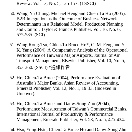
Review, Vol. 13, No. 5, 125-157. (TSSCI)
Wang, Yu Chung, Michael Heng and Chien-Ta Ho (2005),
B2B Integration as the Outcome of Business Network
Determinants in a Relational Model, Production Planning
and Control, Taylor & Francis Publisher, Vol. 16, No. 6,
575-585. (SCI)
Wang Rong-Tsu, Chien-Ta Bruce Ho*, C. M. Feng and Y.
K. Yang (2004), A Comparative Analysis of the Operational
Performance of Taiwan’s Major Airports, Journal of Air
Transport Management, Elsevier Publisher, Vol. 10, No. 5,
353-360. (SSCI) *通訊作者
Ho, Chien-Ta Bruce (2004), Performance Evaluation of
Australia’s Major Banks, Asian Review of Accounting,
Emerald Publisher, Vol. 12, No. 1, 19-33. (Indexed in
Uncover).
Ho, Chien-Ta Bruce and Dauw-Song Zhu (2004),
Performance Measurement of Taiwan’s Commercial Banks,
International Journal of Productivity & Performance
Management, Emerald Publisher, Vol. 53, No. 5, 425-434.
Hsu, Yung-Hsin, Chien-Ta Bruce Ho and Dauw-Song Zhu