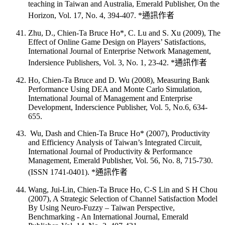
teaching in Taiwan and Australia, Emerald Publisher, On the
Horizon, Vol. 17, No. 4, 394-407. *通訊作者
Zhu, D., Chien-Ta Bruce Ho*, C. Lu and S. Xu (2009), The
Effect of Online Game Design on Players’ Satisfactions,
International Journal of Enterprise Network Management,
Indersience Publishers, Vol. 3, No. 1, 23-42. *通訊作者
Ho, Chien-Ta Bruce and D. Wu (2008), Measuring Bank
Performance Using DEA and Monte Carlo Simulation,
International Journal of Management and Enterprise
Development, Inderscience Publisher, Vol. 5, No.6, 634-
655.
Wu, Dash and Chien-Ta Bruce Ho* (2007), Productivity
and Efficiency Analysis of Taiwan’s Integrated Circuit,
International Journal of Productivity & Performance
Management, Emerald Publisher, Vol. 56, No. 8, 715-730.
(ISSN 1741-0401). *通訊作者
Wang, Jui-Lin, Chien-Ta Bruce Ho, C-S Lin and S H Chou
(2007), A Strategic Selection of Channel Satisfaction Model
By Using Neuro-Fuzzy – Taiwan Perspective,
Benchmarking - An International Journal, Emerald