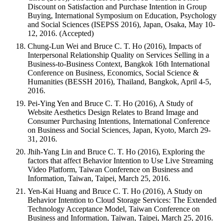
Discount on Satisfaction and Purchase Intention in Group
Buying, International Symposium on Education, Psychology
and Social Sciences (ISEPSS 2016), Japan, Osaka, May 10-
12, 2016. (Accepted)
Chung-Lun Wei and Bruce C. T. Ho (2016), Impacts of
Interpersonal Relationship Quality on Services Selling in a
Business-to-Business Context, Bangkok 16th International
Conference on Business, Economics, Social Science &
Humanities (BESSH 2016), Thailand, Bangkok, April 4-5,
2016.
Pei-Ying Yen and Bruce C. T. Ho (2016), A Study of
Website Aesthetics Design Relates to Brand Image and
Consumer Purchasing Intentions, International Conference
on Business and Social Sciences, Japan, Kyoto, March 29-
31, 2016.
Jhih-Yang Lin and Bruce C. T. Ho (2016), Exploring the
factors that affect Behavior Intention to Use Live Streaming
Video Platform, Taiwan Conference on Business and
Information, Taiwan, Taipei, March 25, 2016.
Yen-Kai Huang and Bruce C. T. Ho (2016), A Study on
Behavior Intention to Cloud Storage Services: The Extended
Technology Acceptance Model, Taiwan Conference on
Business and Information, Taiwan, Taipei, March 25, 2016.