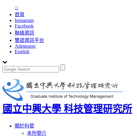
:::
首頁
Instagram
Facebook
聯絡資訊
雙語資訊平台
Admission
English
國立中興大學 科技管理研究所
Toggle
關於科管
navigation
本所簡介