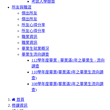
考試入學簡章
所友與職涯
傑出所友
傑出所友
所友心得分享
所友心得分享
職業資訊
職業資訊
畢業生就業概況
畢業生流向調查
112學年度畢業 - 畢業滿1年之畢業生 - 流向
調查
110學年度畢業(畢業滿3年之畢業生流向調
查)
108學年度畢業(畢業滿5年之畢業生流向調
查)
首頁
修課資訊