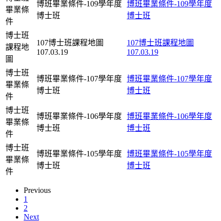
博班畢業條件-109學年度
博班畢業條件-109學年度
畢業條
博士班
博士班
件
博士班
107博士班課程地圖
107博士班課程地圖
課程地
107.03.19
107.03.19
圖
博士班
博班畢業條件-107學年度
博班畢業條件-107學年度
畢業條
博士班
博士班
件
博士班
博班畢業條件-106學年度
博班畢業條件-106學年度
畢業條
博士班
博士班
件
博士班
博班畢業條件-105學年度
博班畢業條件-105學年度
畢業條
博士班
博士班
件
Previous
1
2
Next