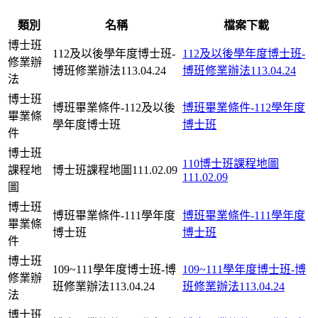
類別
名稱
檔案下載
博士班
112及以後學年度博士班-
112及以後學年度博士班-
修業辦
博班修業辦法113.04.24
博班修業辦法113.04.24
法
博士班
博班畢業條件-112及以後
博班畢業條件-112學年度
畢業條
學年度博士班
博士班
件
博士班
110博士班課程地圖
課程地
博士班課程地圖111.02.09
111.02.09
圖
博士班
博班畢業條件-111學年度
博班畢業條件-111學年度
畢業條
博士班
博士班
件
博士班
109~111學年度博士班-博
109~111學年度博士班-博
修業辦
班修業辦法113.04.24
班修業辦法113.04.24
法
博士班